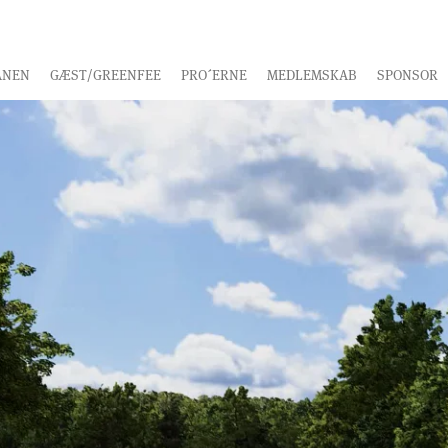
ANEN
GÆST/GREENFEE
PRO´ERNE
MEDLEMSKAB
SPONSOR