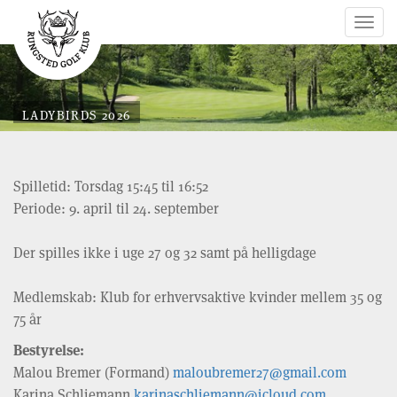
Togg
navig
LADYBIRDS 2026
Spilletid: Torsdag 15:45 til 16:52
Periode: 9. april til 24. september
Der spilles ikke i uge 27 og 32 samt på helligdage
Medlemskab: Klub for erhvervsaktive kvinder mellem 35 og
75 år
Bestyrelse:
Malou Bremer (Formand)
maloubremer27@gmail.com
Karina Schliemann
karinaschliemann@icloud.com