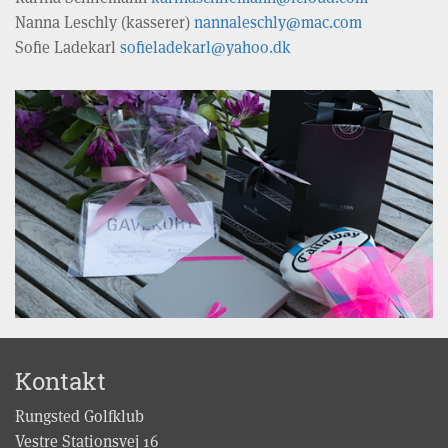
Nanna Leschly (kasserer)
nannaleschly@mac.com
Sofie Ladekarl
sofieladekarl@yahoo.dk
Kontakt
Rungsted Golfklub
Vestre Stationsvej 16