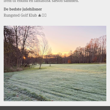
frem til endnu en fantastisk sæson sammen.
De bedste julehilsner
Rungsted Golf Klub 🎄🏌️‍♂️