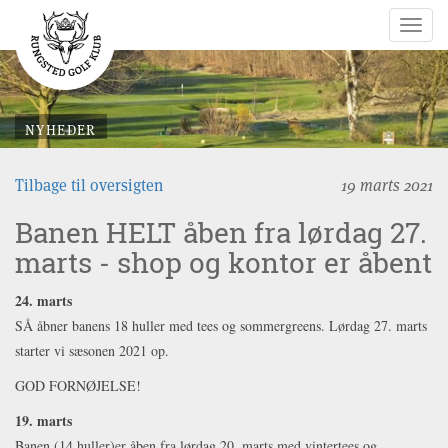
Togg
navig
NYHEDER
Tilbage til oversigten
19 marts 2021
Banen HELT åben fra lørdag 27.
marts - shop og kontor er åbent
24. marts
SÅ åbner banens 18 huller med tees og sommergreens. Lørdag 27. marts
starter vi sæsonen 2021 op.
GOD FORNØJELSE!
19. marts
Banen (14 huller)er åben fra lørdag 20. marts med vintertees og