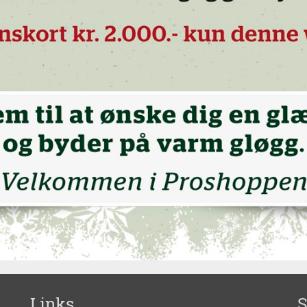
Links
S