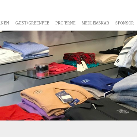
ANEN
GÆST/GREENFEE
PRO´ERNE
MEDLEMSKAB
SPONSOR