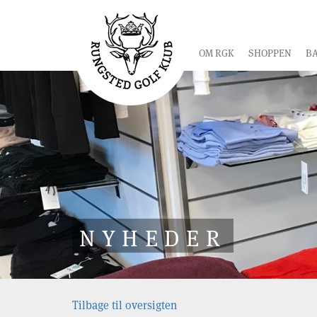
OM RGK
SHOPPEN
B
NYHEDER
Tilbage til oversigten