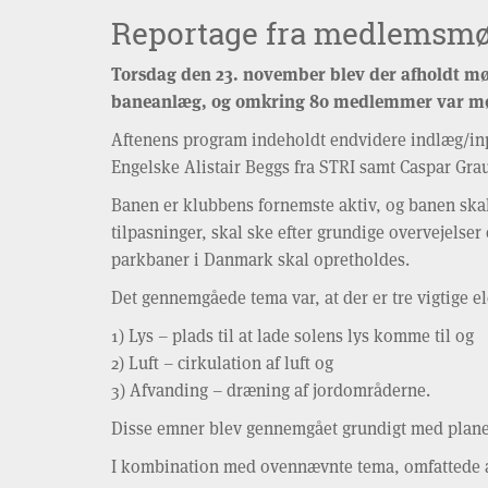
Reportage fra medlemsmø
Torsdag den 23. november blev der afholdt m
baneanlæg, og omkring 80 medlemmer var mød
Aftenens program indeholdt endvidere indlæg/input
Engelske Alistair Beggs fra STRI samt Caspar Gra
Banen er klubbens fornemste aktiv, og banen skal 
tilpasninger, skal ske efter grundige overvejelser
parkbaner i Danmark skal opretholdes.
Det gennemgåede tema var, at der er tre vigtige e
1) Lys – plads til at lade solens lys komme til og
2) Luft – cirkulation af luft og
3) Afvanding – dræning af jordområderne.
Disse emner blev gennemgået grundigt med plane
I kombination med ovennævnte tema, omfattede 