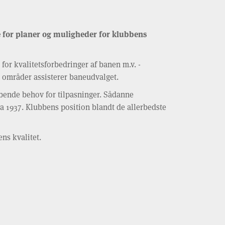
for planer og muligheder for klubbens
or kvalitetsforbedringer af banen m.v. -
 områder assisterer baneudvalget.
øbende behov for tilpasninger. Sådanne
fra 1937. Klubbens position blandt de allerbedste
ns kvalitet.