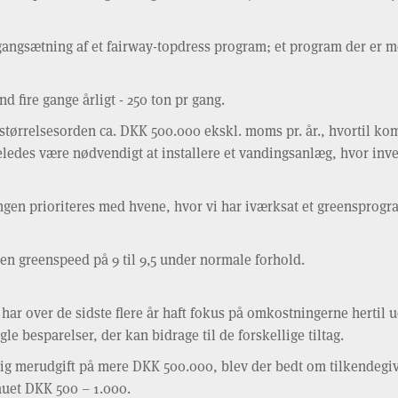
angsætning af et fairway-topdress program; et program der er m
 fire gange årligt - 250 ton pr gang.
 størrelsesorden ca. DKK 500.000 ekskl. moms pr. år., hvortil k
igeledes være nødvendigt at installere et vandingsanlæg, hvor in
ngen prioriteres med hvene, hvor vi har iværksat et greensprogra
en greenspeed på 9 til 9,5 under normale forhold.
 har over de sidste flere år haft fokus på omkostningerne hertil u
gle besparelser, der kan bidrage til de forskellige tiltag.
lig merudgift på mere DKK 500.000, blev der bedt om tilkendegi
auet DKK 500 – 1.000.