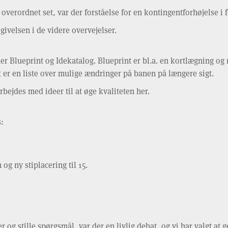
n overordnet set, var der forståelse for en kontingentforhøjelse i
ivelsen i de videre overvejelser.
er Blueprint og Idekatalog. Blueprint er bl.a. en kortlægning og 
t er en liste over mulige ændringer på banen på længere sigt.
rbejdes med ideer til at øge kvaliteten her.
:
 og ny stiplacering til 15.
 og stille spørgsmål, var der en livlig debat, og vi har valgt at