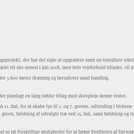
sprojekt, der har det sigte at opgradere samt ny-installere yder
t vil ske senest i juli 2018, men hvis vejrforhold tillader, vil d
atter 3.600 meter dræning og herudover sand banding.
der planlagt en lang række tiltag med skovpleje denne vinter.
å 11. hul, for at skabe lys til 1. og 7. greens, udtynding i birken
4. green, fældning af udvalgte træ ved 15. hul, samt fældning og 
se på forskellige muligheder for at højne kvaliteten af fairway