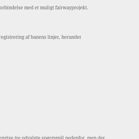
 forbindelse med et muligt fairwayprojekt.
registrering af banens linjer, herunder
 gengive tre udvalgte spørgsmål nedenfor, men der