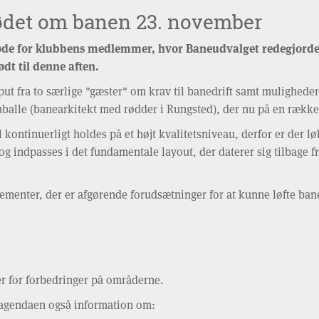
det om banen 23. november
øde for klubbens medlemmer, hvor Baneudvalget redegjorde 
t til denne aften.
 fra to særlige "gæster" om krav til banedrift samt muligheder f
uballe (banearkitekt med rødder i Rungsted), der nu på en række
kontinuerligt holdes på et højt kvalitetsniveau, derfor er der l
 og indpasses i det fundamentale layout, der daterer sig tilbage 
lementer, der er afgørende forudsætninger for at kunne løfte bane
r for forbedringer på områderne.
agendaen også information om: