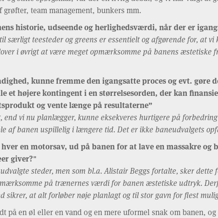
f grøfter, team management, bunkers mm.
historie, udseende og herlighedsværdi, når der er igangs
t til særligt teesteder og greens er essentielt og afgørende for, at
lover i øvrigt at være meget opmærksomme på banens æstetiske fr
 rådighed, kunne fremme den igangsatte proces og evt. gøre 
e et højere kontingent i en størrelsesorden, der kan finansi
itsprodukt og vente længe på resultaterne”
ft, end vi nu planlægger, kunne eksekveres hurtigere på forbedring
le af banen uspillelig i længere tid. Det er ikke baneudvalgets op
 hver en motorsav, ud på banen for at lave en massakre og ba
er giver?"
 udvalgte steder, men som bl.a. Alistair Beggs fortalte, sker dette f
pmærksomme på trænernes værdi for banen æstetiske udtryk. Derfor
ikrer, at alt forløber nøje planlagt og til stor gavn for flest muli
budt på en øl eller en vand og en mere uformel snak om banen, og