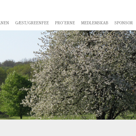
ANEN
GÆST/GREENFEE
PRO´ERNE
MEDLEMSKAB
SPONSOR