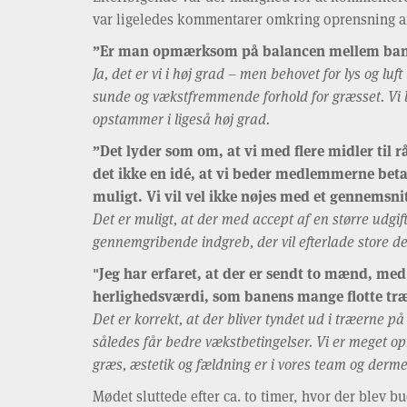
var ligeledes kommentarer omkring oprensning a
”Er man opmærksom på balancen mellem banens 
Ja, det er vi i høj grad – men behovet for lys og luf
sunde og vækstfremmende forhold for græsset. Vi 
opstammer i ligeså høj grad.
”Det lyder som om, at vi med flere midler til
det ikke en idé, at vi beder medlemmerne betal
muligt. Vi vil vel ikke nøjes med et gennemsn
Det er muligt, at der med accept af en større udgi
gennemgribende indgreb, der vil efterlade store de
"Jeg har erfaret, at der er sendt to mænd, med
herlighedsværdi, som banens mange flotte træ
Det er korrekt, at der bliver tyndet ud i træerne på
således får bedre vækstbetingelser. Vi er meget o
græs, æstetik og fældning er i vores team og dermed s
Mødet sluttede efter ca. to timer, hvor der blev 